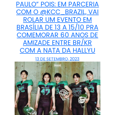
PAULO” POIS: EM PARCERIA
COM O @KCC_BRAZIL, VAI
ROLAR UM EVENTO EM
BRASÍLIA DE 13 A 15/10 PRA
COMEMORAR 60 ANOS DE
AMIZADE ENTRE BR/KR
COM A NATA DA HALLYU
13 DE SETEMBRO, 2023