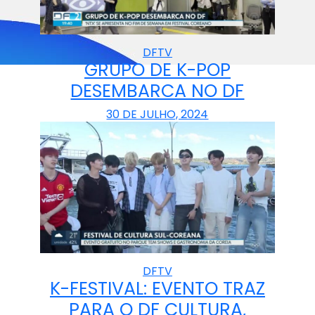
DFTV
GRUPO DE K-POP
DESEMBARCA NO DF
30 DE JULHO, 2024
DFTV
K-FESTIVAL: EVENTO TRAZ
PARA O DF CULTURA,