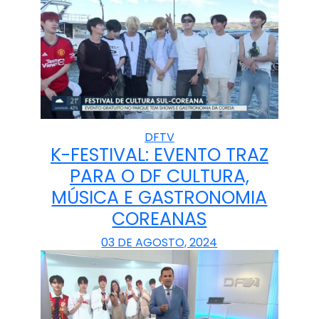
DFTV
K-FESTIVAL: EVENTO TRAZ
PARA O DF CULTURA,
MÚSICA E GASTRONOMIA
COREANAS
03 DE AGOSTO, 2024